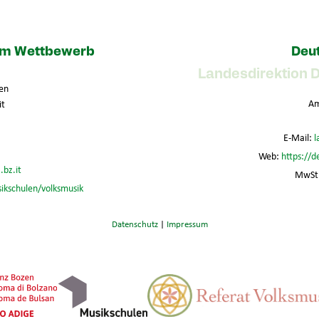
zum Wettbewerb
Deut
Landesdirektion 
en
Am
it
E-Mail:
l
Web:
https://d
.bz.it
MwSt.
sikschulen/volksmusik
Datenschutz
|
Impressum