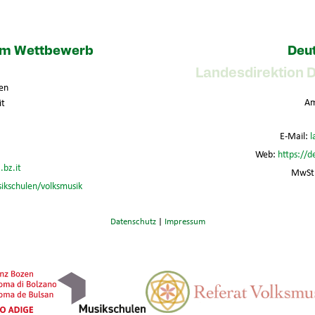
zum Wettbewerb
Deut
Landesdirektion 
en
Am
it
E-Mail:
l
Web:
https://d
.bz.it
MwSt.
sikschulen/volksmusik
Datenschutz
|
Impressum