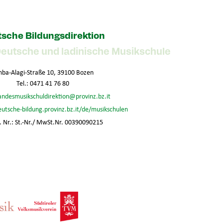
sche Bildungsdirektion
Deutsche und ladinische Musikschule
ba-Alagi-Straße 10, 39100 Bozen
Tel.: 0471 41 76 80
andesmusikschuldirektion@provinz.bz.it
eutsche-bildung.provinz.bz.it/de/musikschulen
 Nr.: St.-Nr./ MwSt.Nr. 00390090215