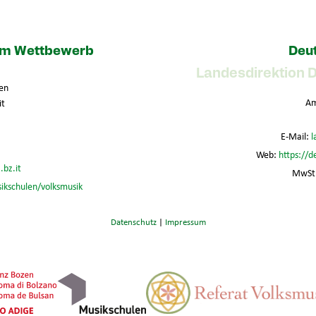
zum Wettbewerb
Deut
Landesdirektion 
en
Am
it
E-Mail:
l
Web:
https://d
.bz.it
MwSt.
sikschulen/volksmusik
Datenschutz
|
Impressum