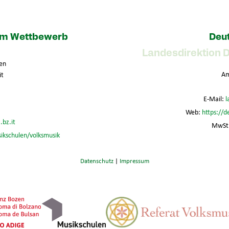
zum Wettbewerb
Deut
Landesdirektion 
en
Am
it
E-Mail:
l
Web:
https://d
.bz.it
MwSt.
sikschulen/volksmusik
Datenschutz
|
Impressum