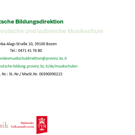
sche Bildungsdirektion
Deutsche und ladinische Musikschule
ba-Alagi-Straße 10, 39100 Bozen
Tel.: 0471 41 76 80
andesmusikschuldirektion@provinz.bz.it
eutsche-bildung.provinz.bz.it/de/musikschulen
 Nr.: St.-Nr./ MwSt.Nr. 00390090215