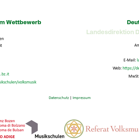
zum Wettbewerb
Deut
Landesdirektion 
en
Am
it
E-Mail:
l
Web:
https://d
.bz.it
MwSt.
sikschulen/volksmusik
Datenschutz
|
Impressum