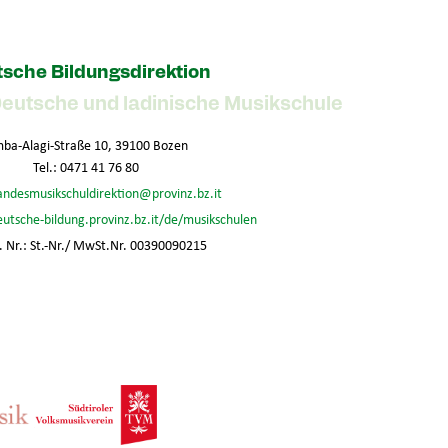
sche Bildungsdirektion
Deutsche und ladinische Musikschule
ba-Alagi-Straße 10, 39100 Bozen
Tel.: 0471 41 76 80
andesmusikschuldirektion@provinz.bz.it
eutsche-bildung.provinz.bz.it/de/musikschulen
 Nr.: St.-Nr./ MwSt.Nr. 00390090215