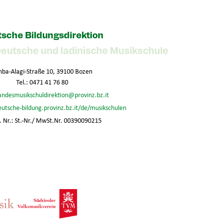
sche Bildungsdirektion
Deutsche und ladinische Musikschule
ba-Alagi-Straße 10, 39100 Bozen
Tel.: 0471 41 76 80
andesmusikschuldirektion@provinz.bz.it
eutsche-bildung.provinz.bz.it/de/musikschulen
 Nr.: St.-Nr./ MwSt.Nr. 00390090215