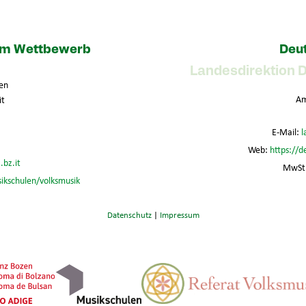
zum Wettbewerb
Deut
Landesdirektion 
en
Am
it
E-Mail:
l
Web:
https://d
.bz.it
MwSt.
sikschulen/volksmusik
Datenschutz
|
Impressum