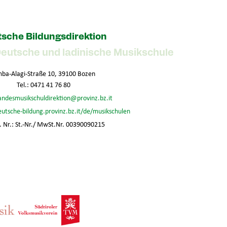
sche Bildungsdirektion
Deutsche und ladinische Musikschule
ba-Alagi-Straße 10, 39100 Bozen
Tel.: 0471 41 76 80
andesmusikschuldirektion@provinz.bz.it
eutsche-bildung.provinz.bz.it/de/musikschulen
 Nr.: St.-Nr./ MwSt.Nr. 00390090215