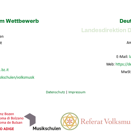
zum Wettbewerb
Deut
Landesdirektion 
en
Am
it
E-Mail:
l
Web:
https://d
.bz.it
MwSt.
sikschulen/volksmusik
Datenschutz
|
Impressum