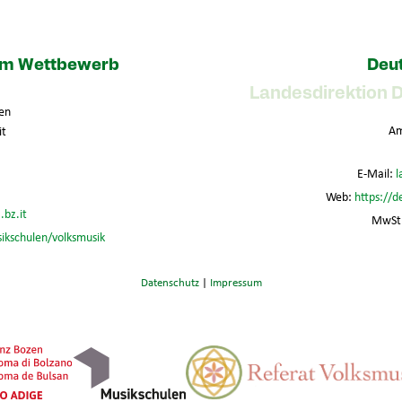
zum Wettbewerb
Deut
Landesdirektion 
en
Am
it
E-Mail:
l
Web:
https://d
.bz.it
MwSt.
sikschulen/volksmusik
Datenschutz
|
Impressum