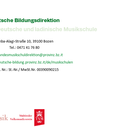
sche Bildungsdirektion
Deutsche und ladinische Musikschule
ba-Alagi-Straße 10, 39100 Bozen
Tel.: 0471 41 76 80
andesmusikschuldirektion@provinz.bz.it
eutsche-bildung.provinz.bz.it/de/musikschulen
 Nr.: St.-Nr./ MwSt.Nr. 00390090215