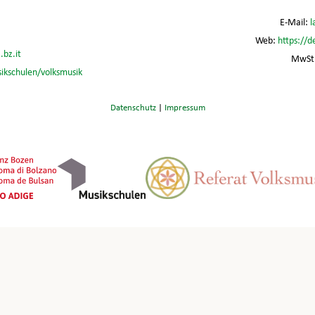
E-Mail:
l
Web:
https://d
.bz.it
MwSt.
sikschulen/volksmusik
Datenschutz
|
Impressum