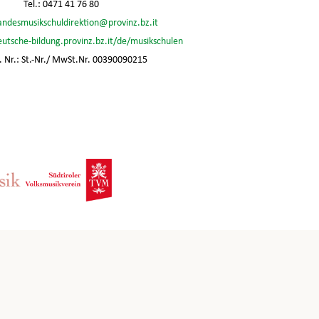
Tel.: 0471 41 76 80
andesmusikschuldirektion@provinz.bz.it
eutsche-bildung.provinz.bz.it/de/musikschulen
 Nr.: St.-Nr./ MwSt.Nr. 00390090215