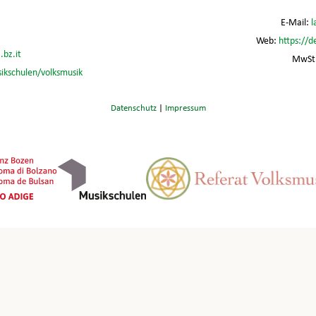
E-Mail:
l
Web:
https://d
.bz.it
MwSt.
sikschulen/volksmusik
Datenschutz
|
Impressum