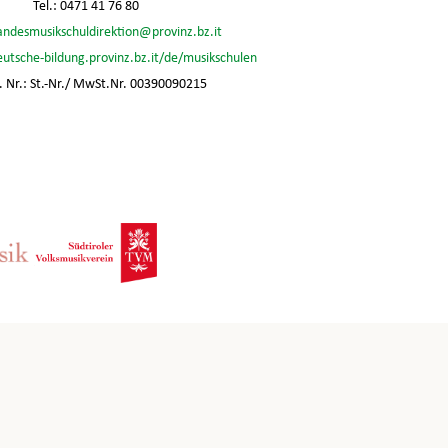
Tel.: 0471 41 76 80
andesmusikschuldirektion@provinz.bz.it
eutsche-bildung.provinz.bz.it/de/musikschulen
 Nr.: St.-Nr./ MwSt.Nr. 00390090215