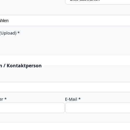
(Upload) *
n / Kontaktperson
r *
E-Mail *