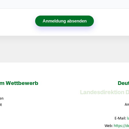
Anmeldung absenden
zum Wettbewerb
Deut
Landesdirektion 
en
Am
it
E-Mail:
l
Web:
https://d