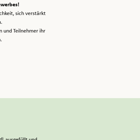
ewerbes!
keit, sich verstärkt
n.
n und Teilnehmer ihr
.
d)
, ausgefüllt und