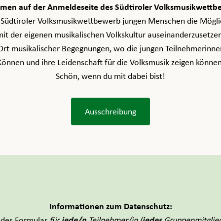
men auf der Anmeldeseite des Südtiroler Volksmusikwettb
r Südtiroler Volksmusikwettbewerb jungen Menschen die Möglich
it der eigenen musikalischen Volkskultur auseinanderzusetze
s Ort musikalischer Begegnungen, wo die jungen Teilnehmerinne
Können und ihre Leidenschaft für die Volksmusik zeigen können
Schön, wenn du mit dabei bist!
Ausschreibung
Informationen zum Datenschutz:
jede/n
jedes
ndes Formular
für
Teilnehmer/in (
Gruppenmitglie