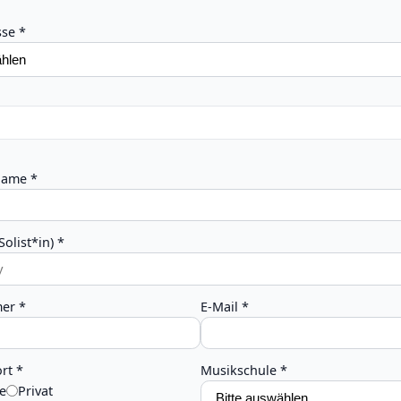
se *
name *
olist*in) *
er *
E-Mail *
rt *
Musikschule *
e
Privat