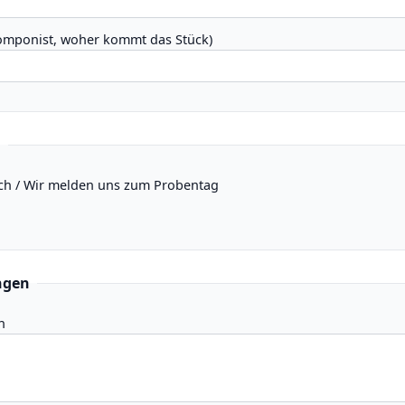
Komponist, woher kommt das Stück)
g
ch / Wir melden uns zum Probentag
ngen
n